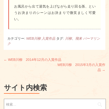
お風呂から出て湯気を上げながら走り回る孫、とい
うお決まりのシーンはお決まりで微笑ましく可愛
い。
カテゴリー:
WEB川柳 入賞作品
タグ:
川柳
、
飛来
パーマリン
ク
投
←
WEB川柳 2014年12月の入賞作品
WEB川柳 2015年3月の入賞作
稿
品
→
ナ
ビ
サイト内検索
ゲ
検
ー
索: