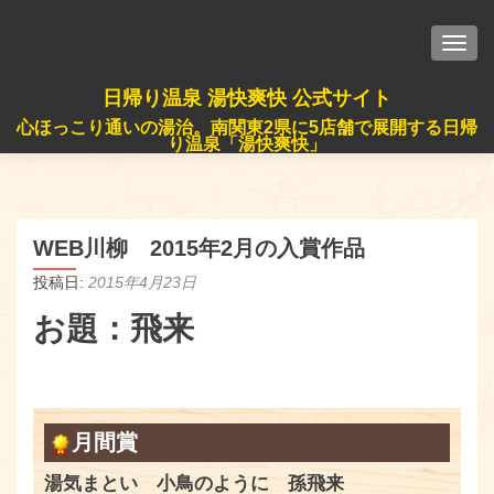
TOGG
日帰り温泉 湯快爽快 公式サイト
心ほっこり通いの湯治。南関東2県に5店舗で展開する日帰
り温泉「湯快爽快」
WEB川柳 2015年2月の入賞作品
投稿日:
2015年4月23日
お題：飛来
月間賞
湯気まとい 小鳥のように 孫飛来