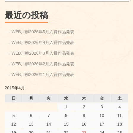
シ
ョ
最近の投稿
ン
WEB川柳2026年5月入賞作品発表
WEB川柳2026年4月入賞作品発表
WEB川柳2026年3月入賞作品発表
WEB川柳2026年2月入賞作品発表
WEB川柳2026年1月入賞作品発表
2015年4月
日
月
火
水
木
金
土
1
2
3
4
5
6
7
8
9
10
11
12
13
14
15
16
17
18
19
20
21
22
23
24
25