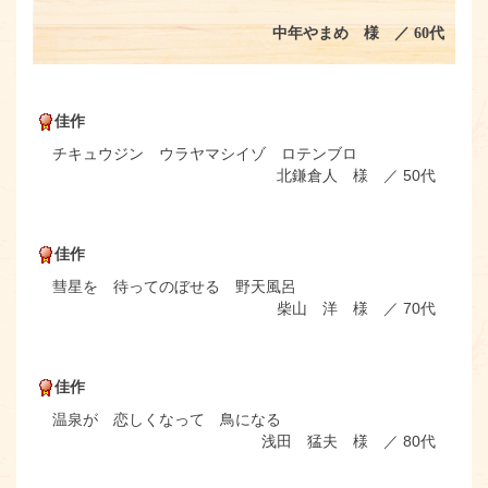
中年やまめ 様 ／ 60代
佳作
チキュウジン ウラヤマシイゾ ロテンブロ
北鎌倉人 様 ／ 50代
佳作
彗星を 待ってのぼせる 野天風呂
柴山 洋 様 ／ 70代
佳作
温泉が 恋しくなって 鳥になる
浅田 猛夫 様 ／ 80代