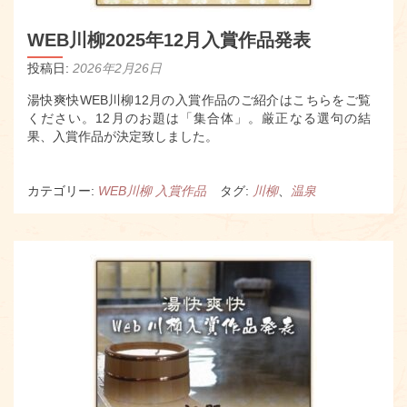
WEB川柳2025年12月入賞作品発表
投稿日:
2026年2月26日
湯快爽快WEB川柳12月の入賞作品のご紹介はこちらをご覧
ください。12月のお題は「集合体」。厳正なる選句の結
果、入賞作品が決定致しました。
カテゴリー:
WEB川柳 入賞作品
タグ:
川柳
、
温泉