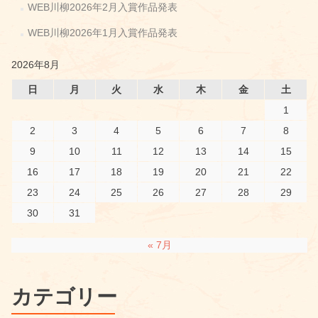
WEB川柳2026年2月入賞作品発表
WEB川柳2026年1月入賞作品発表
2026年8月
日
月
火
水
木
金
土
1
2
3
4
5
6
7
8
9
10
11
12
13
14
15
16
17
18
19
20
21
22
23
24
25
26
27
28
29
30
31
« 7月
カテゴリー