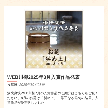
WEB川柳2025年8月入賞作品発表
投稿日:
2025年10月23日
湯快爽快WEB川柳7月の入賞作品のご紹介はこちらをご覧く
ださい。8月のお題は「斜め上」。厳正なる選句の結果、入
賞作品が決定致しました。