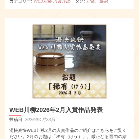
カテゴリー:
WEB川柳 入賞作品
タグ:
川柳
、
温泉
WEB川柳2026年2月入賞作品発表
投稿日:
2026年4月23日
湯快爽快WEB川柳2月の入賞作品のご紹介はこちらをご覧く
ださい。2月のお題は「稀有（けう）」。厳正なる選句の結