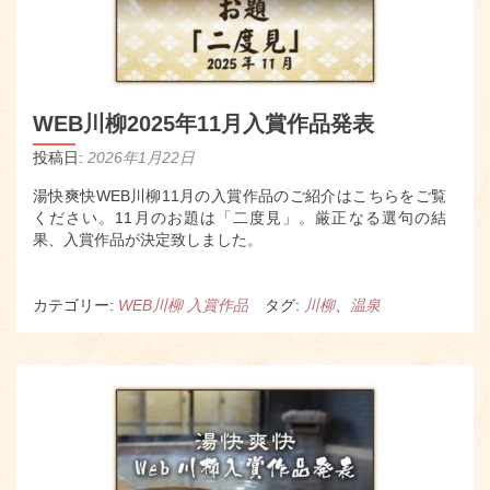
WEB川柳2025年11月入賞作品発表
投稿日:
2026年1月22日
湯快爽快WEB川柳11月の入賞作品のご紹介はこちらをご覧
ください。11月のお題は「二度見」。厳正なる選句の結
果、入賞作品が決定致しました。
カテゴリー:
WEB川柳 入賞作品
タグ:
川柳
、
温泉