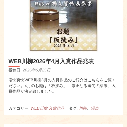
WEB川柳2026年4月入賞作品発表
投稿日:
2026年6月25日
湯快爽快WEB川柳3月の入賞作品のご紹介はこちらをご覧く
ださい。4月のお題は「板挟み」。厳正なる選句の結果、入
賞作品が決定致しました。
カテゴリー:
WEB川柳 入賞作品
タグ:
川柳
、
温泉