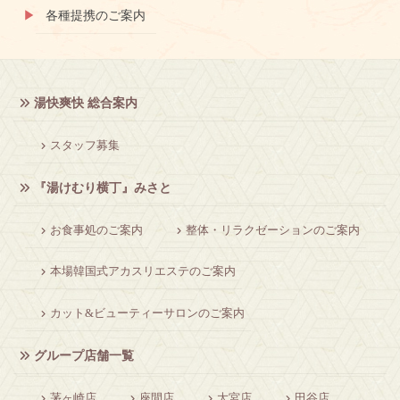
各種提携のご案内
湯快爽快 総合案内
スタッフ募集
『湯けむり横丁』みさと
お食事処のご案内
整体・リラクゼーションのご案内
本場韓国式アカスリエステのご案内
カット&ビューティーサロンのご案内
グループ店舗一覧
茅ヶ崎店
座間店
大宮店
田谷店