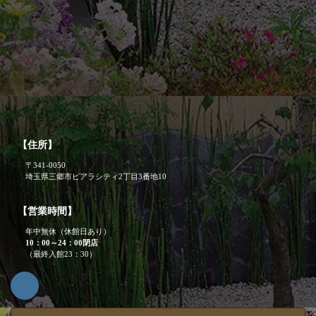
【住所】
〒341-0050
埼玉県三郷市ピアラシティ2丁目3番地10
【営業時間】
年中無休（休館日あり）
10：00～24：00閉店
（最終入館23：30）