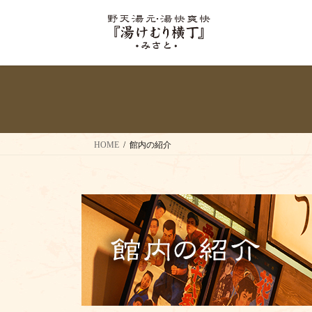
コ
ナ
ン
ビ
テ
ゲ
ン
ー
ツ
シ
へ
ョ
ス
ン
キ
に
ッ
移
HOME
館内の紹介
プ
動