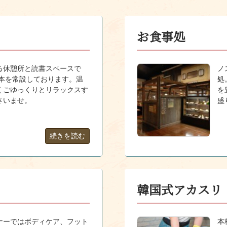
お食事処
る休憩所と読書スペースで
ノ
ンが本を常設しております。温
処
くごゆっくりとリラックスす
を
さいませ。
盛
続きを読む
韓国式アカスリ
ナーではボディケア、フット
本