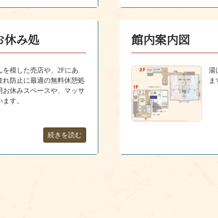
お休み処
館内案内図
を模した売店や、2Fにあ
湯
疲れ防止に最適の無料休憩処
ま
用お休みスペースや、マッサ
います。
続きを読む