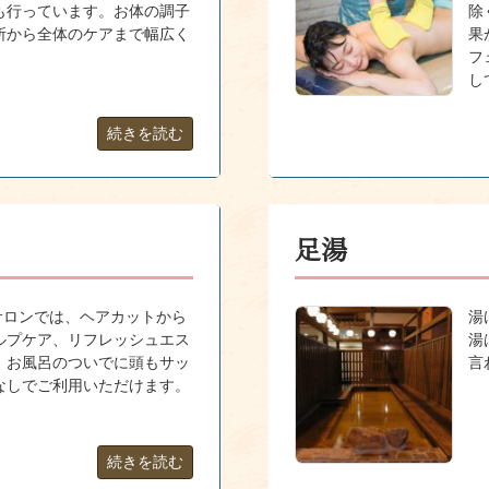
も行っています。お体の調子
除
所から全体のケアまで幅広く
果
フ
し
続きを読む
足湯
サロンでは、ヘアカットから
湯
ルプケア、リフレッシュエス
湯
。お風呂のついでに頭もサッ
言
なしでご利用いただけます。
続きを読む