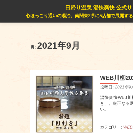
日帰り温泉 湯快爽快 公式
心ほっこり通いの湯治。南関東2県に5店舗で展開す
2021年9月
月:
WEB川柳2
投稿日:
2021年9
湯快爽快WEB
き」。厳正なる
い。
カテゴリー:
WE