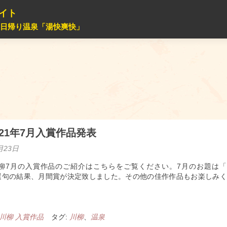
サイト
る日帰り温泉「湯快爽快」
021年7月入賞作品発表
月23日
川柳7月の入賞作品のご紹介はこちらをご覧ください。7月のお題は「
選句の結果、月間賞が決定致しました。その他の佳作作品もお楽しみく
B川柳 入賞作品
タグ:
川柳
、
温泉