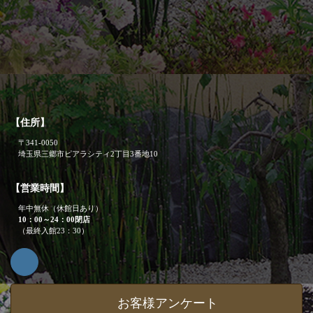
【住所】
〒341-0050
埼玉県三郷市ピアラシティ2丁目3番地10
【営業時間】
年中無休（休館日あり）
10：00～24：00閉店
（最終入館23：30）
お客様アンケート