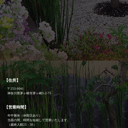
【住所】
〒253-0041
神奈川県茅ヶ崎市茅ヶ崎3-2-75
【営業時間】
年中無休（休館日あり）
当面の間、時間を短縮して営業いたします。
（最終入館23：30）