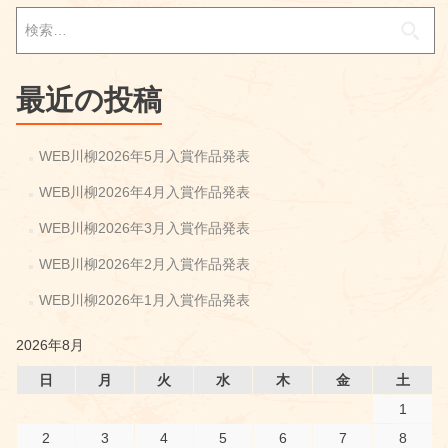
月
検
の
索:
入
賞
作
最近の投稿
品
WEB川柳2026年5月入賞作品発表
WEB川柳2026年4月入賞作品発表
WEB川柳2026年3月入賞作品発表
WEB川柳2026年2月入賞作品発表
WEB川柳2026年1月入賞作品発表
2026年8月
日
月
火
水
木
金
土
1
2
3
4
5
6
7
8