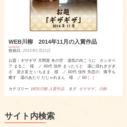
WEB川柳 2014年11月の入賞作品
投稿日:
2015年1月22日
お題：ギザギザ 月間賞 冬の空 湯気の向こうに カシオペ
ア まるこ 様 ／ 40代 佳作 まったりと 湯に揺れぎざぎ
ざ 逆さ富士 いちまま 様 ／ 60代 佳作 失恋の 痛手も
Read
癒す 湯のあたり だじゃれまん 様 ／ 60
[…]
more
about
カテゴリー:
WEB川柳 入賞作品
タグ:
ギザギザ
、
川柳
WEB
川
柳
2014
サイト内検索
年
11