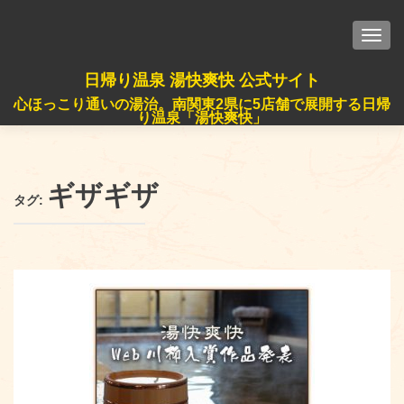
TOGG
日帰り温泉 湯快爽快 公式サイト
心ほっこり通いの湯治。南関東2県に5店舗で展開する日帰
り温泉「湯快爽快」
ギザギザ
タグ: