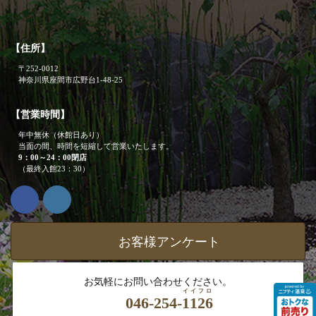
【住所】
〒252-0012
神奈川県座間市広野台1-48-25
【営業時間】
年中無休（休館日あり）
当面の間、時間を短縮して営業いたします。
9：00～24：00閉店
（最終入館23：30）
お客様アンケート
お気軽にお問い合わせください。
イイフロ
046-254-
1126