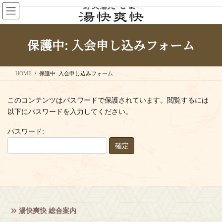
コ
ナ
ン
ビ
テ
ゲ
ン
ー
保護中: 入会申し込みフォーム
ツ
シ
へ
ョ
ス
ン
HOME
保護中: 入会申し込みフォーム
キ
に
ッ
移
プ
動
このコンテンツはパスワードで保護されています。閲覧するには
以下にパスワードを入力してください。
パスワード:
湯快爽快 総合案内