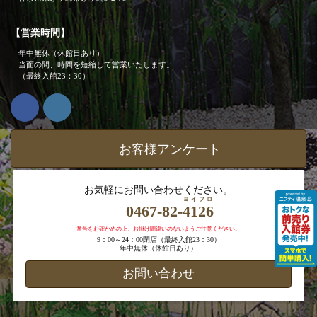
【営業時間】
年中無休（休館日あり）
当面の間、時間を短縮して営業いたします。
（最終入館23：30）
お客様アンケート
お気軽にお問い合わせください。
ヨイフロ
0467-82-
4126
番号をお確かめの上、お掛け間違いのないようご注意ください。
9：00～24：00閉店（最終入館23：30）
年中無休（休館日あり）
お問い合わせ