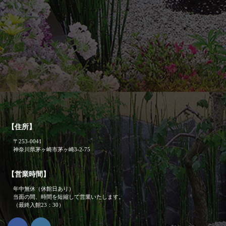
【住所】
〒253-0041
神奈川県茅ヶ崎市茅ヶ崎3-2-75
【営業時間】
年中無休（休館日あり）
当面の間、時間を短縮して営業いたします。
（最終入館23：30）